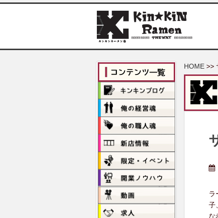
S
k
i
p
t
o
HOME
>>
m
a
i
n
c
o
n
t
e
n
t
ラ
子
な