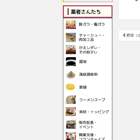
投
鰹節（
稿
ナ
ビ
ゲ
ー
シ
ョ
ン