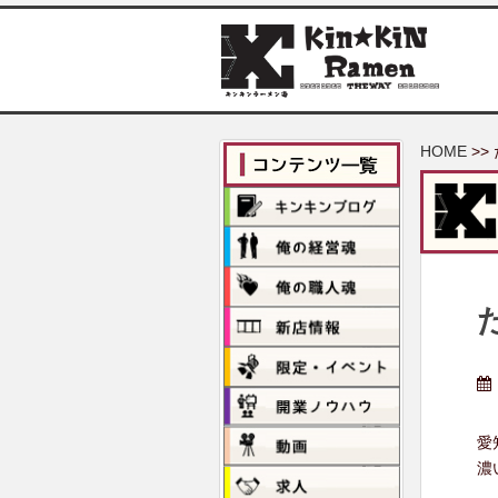
S
k
i
p
t
o
HOME
>>
m
a
i
n
c
o
n
t
e
n
t
愛
濃