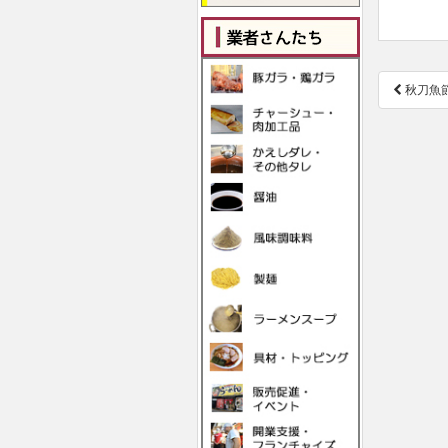
投
秋刀魚
稿
ナ
ビ
ゲ
ー
シ
ョ
ン