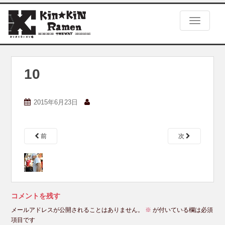
S
k
TOGGLE
i
p
t
o
m
10
a
i
n
2015年6月23日
c
o
n
前
次
t
e
n
t
コメントを残す
メールアドレスが公開されることはありません。
※
が付いている欄は必須
項目です