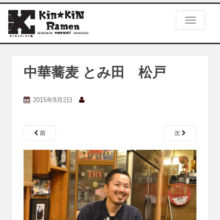
S
k
TOGGLE
i
p
t
o
m
中華蕎麦 とみ田 松戸
a
i
n
2015年8月2日
c
o
n
前
次
t
e
n
t