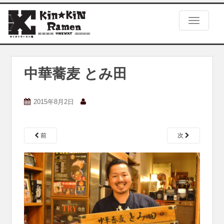
S
k
TOGGLE
i
p
t
o
m
中華蕎麦 とみ田
a
i
n
2015年8月2日
c
o
n
前
次
t
e
n
t