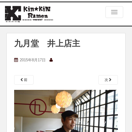
S
k
TOGGLE
i
p
t
o
m
九月堂 井上店主
a
i
n
2015年8月17日
c
o
n
前
次
t
e
n
t