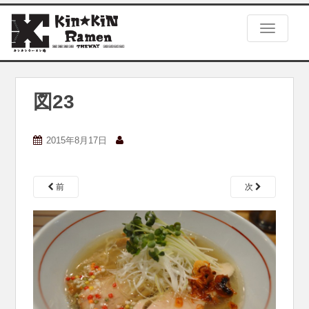
S
k
TOGGLE
i
p
t
o
m
図23
a
i
n
2015年8月17日
c
o
n
前
次
t
e
n
t