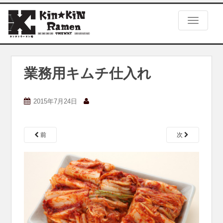
S
k
TOGGLE
i
p
t
o
m
業務用キムチ仕入れ
a
i
n
2015年7月24日
c
o
n
前
次
t
e
n
t