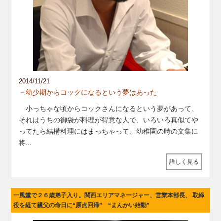
2014/11/21
－幼少期からコックになるという夢はあった
小っちゃな頃からコックさんになるという夢があって、
それはうちの御袋が料理が得意な人で、いろいろ真似てや
ってたら結構料理にはまっちゃって、幼稚園の時の文集に
将
...
詳しく見る
一風堂で２６歳弟子入り。関西エリアマネージャー、営業本部長、 取締
役を経て親父の命日に“原点回帰” “まんかい始動”