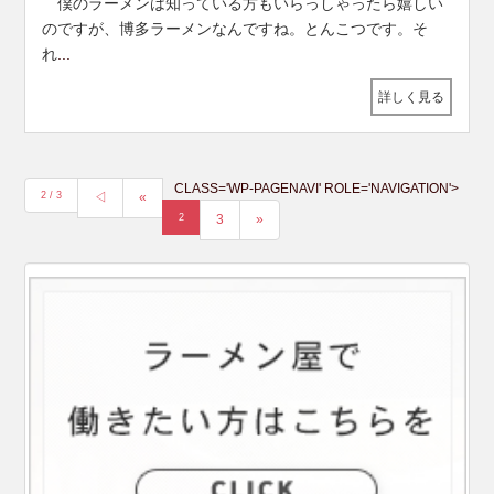
僕のラーメンは知っている方もいらっしゃったら嬉しい
のですが、博多ラーメンなんですね。とんこつです。そ
れ
...
詳しく見る
投
稿
CLASS='WP-PAGENAVI' ROLE='NAVIGATION'>
2 / 3
◁
«
ナ
2
3
»
ビ
ゲ
ー
シ
ョ
ン