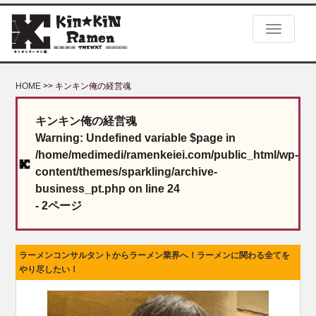
S
k
TOGGLE NA
i
p
t
o
HOME
>> キンキン俺の経営魂
m
a
キンキン俺の経営魂
i
Warning
: Undefined variable $page in
n
c
/home/medimedi/ramenkeiei.com/public_html/wp-
o
content/themes/sparkling/archive-
n
business_pt.php
on line
24
t
- 2ページ
e
n
t
ラーメンコンサルタントからラーメン業界へ！ラーメンに関わる全てを
やり尽したい！