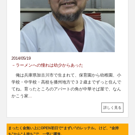
2014/05/19
－ラーメンへの憧れは幼少からあった
俺は兵庫県加古川市で生まれて、保育園から幼稚園、小
学校・中学校・高校を播州地方で３２歳までずっと住んで
てね。育ったところのアパートの角が中華そば屋で、なん
かこう家
...
詳しく見る
まったく金無い上にOPEN初日で“まずい”のレッテル。 けど、“金持
ち”から“人持ち”で、一気に躍進。