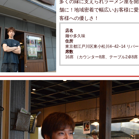
多くの縁に支えられラーメン屋を開
舗に！地域密着で幅広いお客様に愛
客様への優しさ！
店名
麺や多久味
住所
東京都江戸川区東小松川4−42−14 リバ
席数
16席 （カウンター8席、テーブル2卓8席