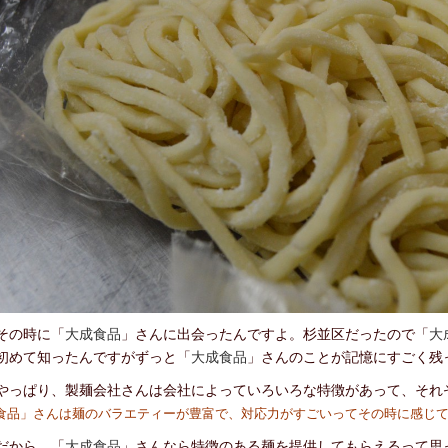
の時に「
大成食品
」さんに出会ったんですよ。杉並区だったので「
大
初めて知ったんですがずっと「
大成食品
」さんのことが記憶にすごく残
っぱり、製麺会社さんは会社によっていろいろな特徴があって、それ
食品
」さんは麺のバラエティーが豊富で、対応力がすごいってその時に感じ
から、「
大成食品
」さんなら特徴のある麺を提供してもらえるって思