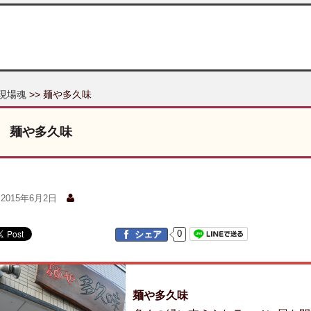
現場魂
>> 麺や多久味
麺や多久味
2015年6月2日
0
シェア
麺や多久味