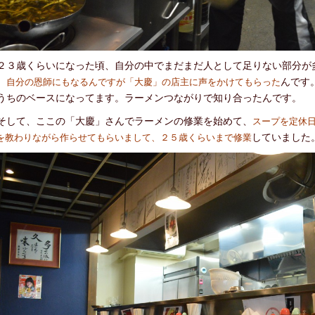
３歳くらいになった頃、自分の中でまだまだ人として足りない部分が
、
んです
自分の恩師にもなるんですが「大慶」の店主に声をかけてもらった
うちのベースになってます。ラーメンつながりで知り合ったんです。
して、ここの「大慶」さんでラーメンの修業を始めて、
スープを定休
していました
を教わりながら作らせてもらいまして、２５歳くらいまで修業