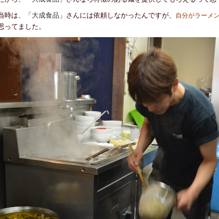
時は、「
大成食品
」さんには依頼しなかったんですが、
自分がラーメ
思ってました。