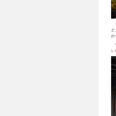
２
ど
の
そ
レ