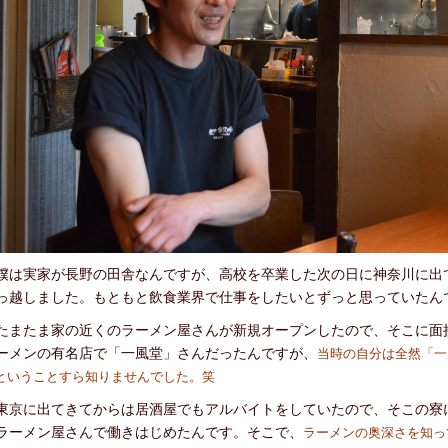
は実家が長野の田舎なんですが、高校を卒業した次の日に神奈川に出
っ越しました。もともと飲食業界で仕事をしたいとずっと思っていたん
またま家の近くのラーメン屋さんが新規オープンしたので、そこに面
ーメンの有名店で「一風堂」さんだったんですが、
当時の自分は全然「一
ということすら知りませんでした。笑
京に出てきてからは居酒屋でもアルバイトをしていたので、そこの寮
ラーメン屋さんで働きはじめたんです。そこで、
ラーメンの奥深さを知っ