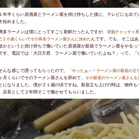
年半くらい居酒屋とラーメン屋を掛け持ちした後に、テレビにも出て
き始めました。
多ラーメンは僕にとってすごく新鮮だったんですが、
背脂チャッチャ
んです。でも、そこはあ
で２０歳くらいでその有名ラーメン屋さんに決めた
故かというと掛け持ちで働いていた居酒屋が新規でラーメン屋をやるっ
です。電話では「大日方君、ラーメン屋で働いていたよね？」って。「
んな感じで誘ってもらったので、
「やったぁ～！ラーメン屋の新規の立
ヶ月くらいでそのラーメン屋さんを辞めて、
その新規のラーメン屋さんを
とになりました。僕が２１歳の頃ですね。新規立ち上げの時は、物件も
、店長として２年間そこで働かせてもらいました。