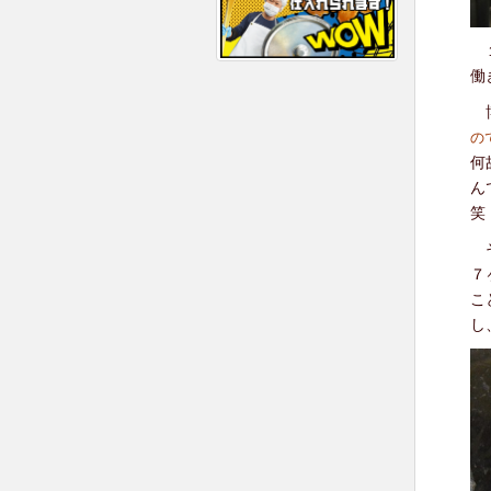
１
働
博
の
何
ん
笑
そ
７
こ
し