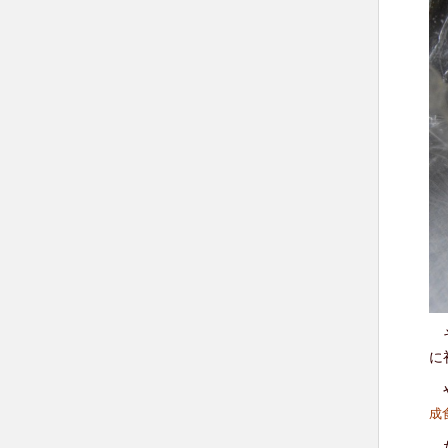
そ
に
や
成
だ