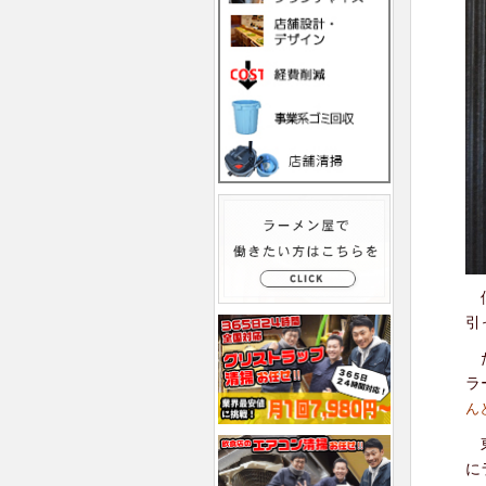
僕
引
た
ラ
ん
東
に