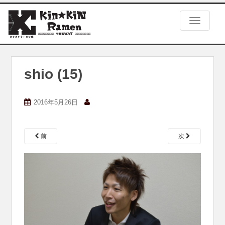
S
k
TOGGLE
i
p
t
o
m
shio (15)
a
i
n
2016年5月26日
c
o
n
前
次
t
e
n
t