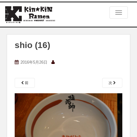
S
k
TOGGLE
i
p
t
o
m
shio (16)
a
i
n
2016年5月26日
c
o
n
前
次
t
e
n
t