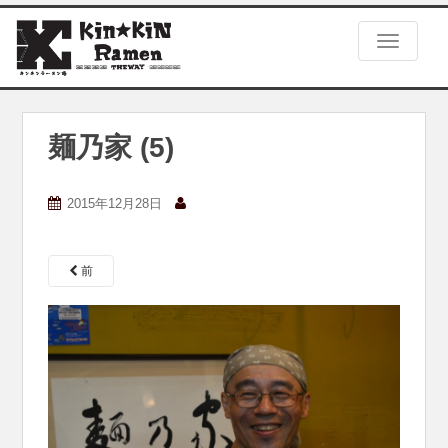
S
k
TOGGLE
i
p
t
o
m
麺乃家 (5)
a
i
n
2015年12月28日
c
o
n
前
t
e
n
t